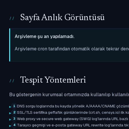
Sayfa Anlık Görüntüsü
Arşivleme şu an yapılamadı.
Arşivleme cron tarafından otomatik olarak tekrar de
Tespit Yöntemleri
Bu göstergenin kurumsal ortamınızda kullanılıp kullanıl
DNS sorgu loglarında bu kayda yönelik A/AAAA/CNAME çözümleme 
1
SSL/TLS sertifika şeffaflık günlüklerinde (crt.sh, censys.io) ilk ka
2
Web proxy ve secure web gateway (SWG) log'larında URL bazlı eşle
3
Tarayıcı geçmişi ve e-posta gateway URL rewrite log'larında tıkl
4