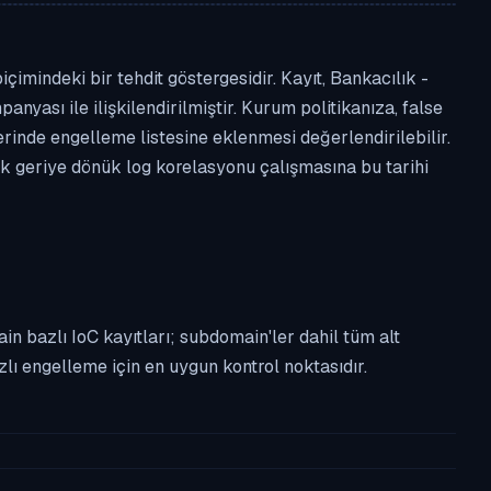
imindeki bir tehdit göstergesidir. Kayıt, Bankacılık -
anyası ile ilişkilendirilmiştir. Kurum politikanıza, false
nde engelleme listesine eklenmesi değerlendirilebilir.
ek geriye dönük log korelasyonu çalışmasına bu tarihi
n bazlı IoC kayıtları; subdomain'ler dahil tüm alt
ı engelleme için en uygun kontrol noktasıdır.