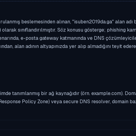
rulanmış beslemesinden alınan, "isuben2019da.ga" alan adı biç
 olarak sınıflandırılmıştır. Söz konusu gösterge; phishing kamp
enarında, e-posta gateway katmanında ve DNS çözümleyicileri
dan, alan adının altyapınızda yer alıp almadığını teyit eder
imde tanımlanmış bir ağ kaynağıdır (örn. example.com). Domai
Response Policy Zone) veya secure DNS resolver, domain bazl