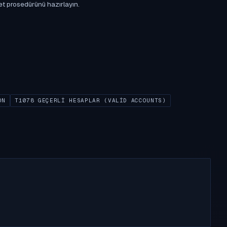
et prosedürünü hazırlayın.
ON
T1078 GEÇERLI HESAPLAR (VALID ACCOUNTS)