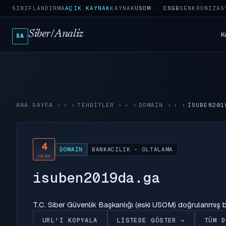
SINIFLANDIRMA
AÇIK KAYNAK
KAYNAK
USOM · CSGB
SENKRONIZAS
Siber
/
Analiz
K
SA
ANA SAYFA
›
TEHDITLER
›
DOMAIN
›
ISUBEN201
4
DOMAIN
BANKACILIK - OLTALAMA
YÜKSEK
isuben2019da.ga
T.C. Siber Güvenlik Başkanlığı (eski USOM) doğrulanmış
URL'I KOPYALA
LISTEDE GÖSTER →
TÜM D