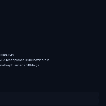
 planlayın.
 MFA reset prosedürünü hazır tutun.
jinal kayıt: isuben2019da.ga