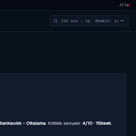
API
⌘K
Bankacılık - Oltalama
. Kritiklik seviyesi:
4/10 · Yüksek
.