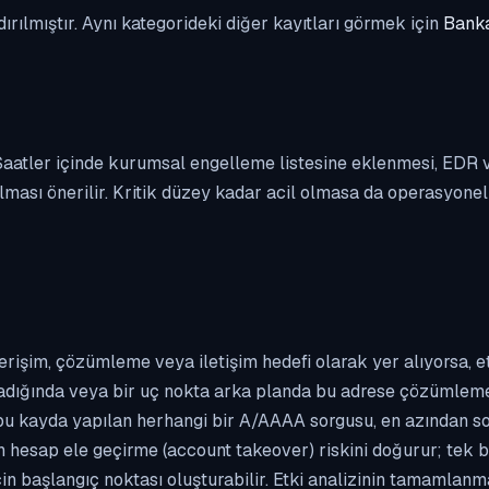
dırılmıştır. Aynı kategorideki diğer kayıtları görmek için
Banka
. Saatler içinde kurumsal engelleme listesine eklenmesi, EDR
ası önerilir. Kritik düzey kadar acil olmasa da operasyonel ön
erişim, çözümleme veya iletişim hedefi olarak yer alıyorsa, 
kladığında veya bir uç nokta arka planda bu adrese çözümleme t
 bu kayda yapılan herhangi bir A/AAAA sorgusu, en azından so
n hesap ele geçirme (account takeover) riskini doğurur; tek b
çin başlangıç noktası oluşturabilir. Etki analizinin tamamlan