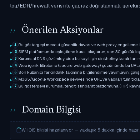
log/EDR/firewall verisi ile çapraz doğrulanmalı, gerekir
Önerilen Aksiyonlar
Bu göstergeyi mevcut güvenlik duvarı ve web proxy engelleme l
1
SIEM platformunda eşleştirme kuralı oluşturun; son 30 günlük l
2
Kurumsal DNS çözümleyicide bu kayıt için sinkholing kuralı tanımla
3
Web içerik filtreleme (secure web gateway) çözümünde bu URL/d
4
Son kullanıcı farkındalık takımına bilgilendirme yayımlayın; çal
5
M365/Google Workspace seviyesinde URL'ye yapılan tüm tıklama ol
6
Bu göstergeyi kurumsal tehdit istihbarat platformuna (TIP) kaynak
7
Domain Bilgisi
WHOIS bilgisi hazırlanıyor — yaklaşık 5 dakika içinde hazır o