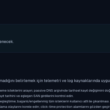
nenecek.
madığını belirlemek için telemetri ve log kaynaklarında uyg
isteklerini arayın; passive DNS arşivinde tarihsel kayıt değişimini doğ
yıt tarihini ve eşleşen SAN girdilerini kontrol edin.
ştirme; başarılı/engellenmiş tüm isteklerin kullanıcı atfı ile çıkarılması.
ama olaylarını korele edin; click-time protection alarmlarını gözden geçir