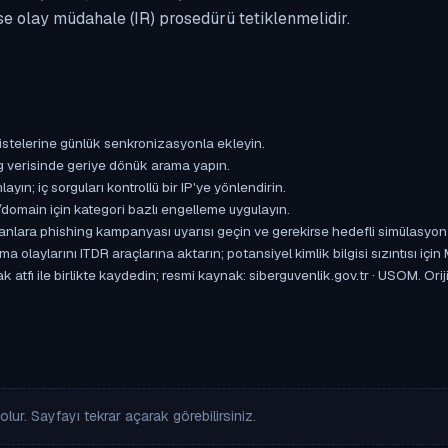
se olay müdahale (IR) prosedürü tetiklenmelidir.
istelerine günlük senkronizasyonla ekleyin.
og verisinde geriye dönük arama yapın.
yın; iç sorguları kontrollü bir IP'ye yönlendirin.
omain için kategori bazlı engelleme uygulayın.
ışanlara phishing kampanyası uyarısı geçin ve gerekirse hedefli simülasyon
aylarını ITDR araçlarına aktarın; potansiyel kimlik bilgisi sızıntısı için
 atfı ile birlikte kaydedin; resmi kaynak: siberguvenlik.gov.tr · USOM. Ori
lur. Sayfayı tekrar açarak görebilirsiniz.