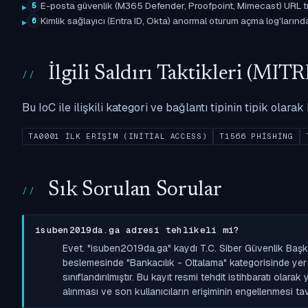
E-posta güvenlik (M365 Defender, Proofpoint, Mimecast) URL tıkl
5
Kimlik sağlayıcı (Entra ID, Okta) anormal oturum açma log'larında il
6
İlgili Saldırı Taktikleri (M
Bu IoC ile ilişkili kategori ve bağlantı tipinin tipik olar
TA0001 İLK ERIŞIM (INITIAL ACCESS)
T1566 PHISHING
Sık Sorulan Sorular
isuben2019da.ga adresi tehlikeli mi?
Evet. "isuben2019da.ga" kaydı T.C. Siber Güvenlik Başk
beslemesinde "Bankacılık - Oltalama" kategorisinde yer a
sınıflandırılmıştır. Bu kayıt resmi tehdit istihbaratı olara
alınması ve son kullanıcıların erişiminin engellenmesi tavs