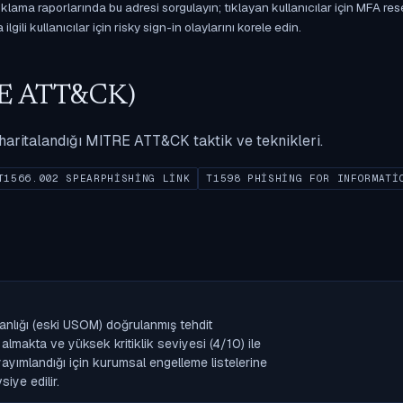
ama raporlarında bu adresi sorgulayın; tıklayan kullanıcılar için MFA res
gili kullanıcılar için risky sign-in olaylarını korele edin.
ITRE ATT&CK)
ak haritalandığı MITRE ATT&CK taktik ve teknikleri.
T1566.002 SPEARPHISHING LINK
T1598 PHISHING FOR INFORMATI
anlığı (eski USOM) doğrulanmış tehdit
lmakta ve yüksek kritiklik seviyesi (4/10) ile
k yayımlandığı için kurumsal engelleme listelerine
iye edilir.