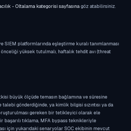
cılık - Oltalama kategorisi sayfasına
göz atabilirsiniz.
 ve SIEM platformlarında eşleştirme kuralı tanımlanması
celiği yüksek tutulmalı, haftalık tehdit avı (threat
etkisi büyük ölçüde temasın bağlamına ve süresine
alebi gönderdiğinde, ya kimlik bilgisi sızıntısı ya da
ruşturulması gereken bir tetikleyici olarak ele
ir başarılı tıklama, MFA bypass teknikleriyle
ması için yukarıdaki senaryolar SOC ekibinin mevcut