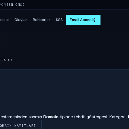
YON
5SN ÖNCE
onsol
Olaylar
Rehberler
SSS
Email Aboneliği
9DA.GA
 beslemesinden alınmış
Domain
tipinde tehdit göstergesi. Kategori:
OMAIN KAYITLARI