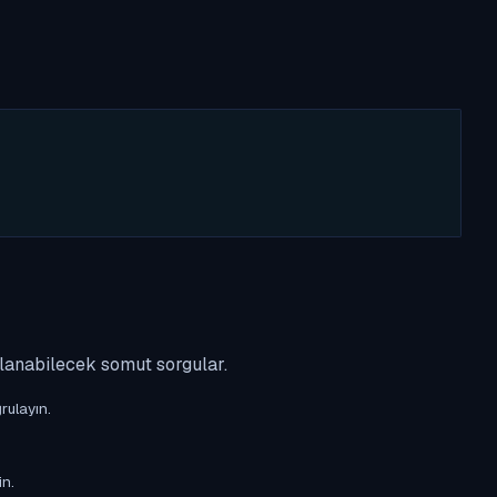
ulanabilecek somut sorgular.
rulayın.
in.