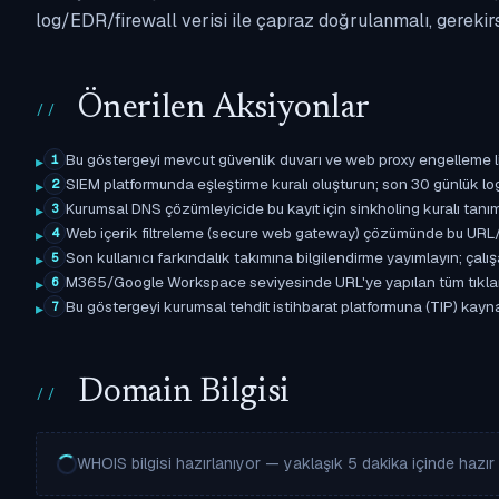
log/EDR/firewall verisi ile çapraz doğrulanmalı, gerekir
Önerilen Aksiyonlar
Bu göstergeyi mevcut güvenlik duvarı ve web proxy engelleme l
1
SIEM platformunda eşleştirme kuralı oluşturun; son 30 günlük l
2
Kurumsal DNS çözümleyicide bu kayıt için sinkholing kuralı tanımla
3
Web içerik filtreleme (secure web gateway) çözümünde bu URL/d
4
Son kullanıcı farkındalık takımına bilgilendirme yayımlayın; çal
5
M365/Google Workspace seviyesinde URL'ye yapılan tüm tıklama ol
6
Bu göstergeyi kurumsal tehdit istihbarat platformuna (TIP) kaynak a
7
Domain Bilgisi
WHOIS bilgisi hazırlanıyor — yaklaşık 5 dakika içinde hazır o