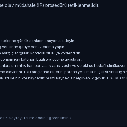
se olay müdahale (IR) prosedürü tetiklenmelidir.
istelerine günlük senkronizasyonla ekleyin.
og verisinde geriye dönük arama yapın.
yın; iç sorguları kontrollü bir IP'ye yönlendirin.
omain için kategori bazlı engelleme uygulayın.
ışanlara phishing kampanyası uyarısı geçin ve gerekirse hedefli simülasyon
aylarını ITDR araçlarına aktarın; potansiyel kimlik bilgisi sızıntısı için
tfı ile birlikte kaydedin; resmi kaynak: siberguvenlik.gov.tr · USOM. Orijina
lur. Sayfayı tekrar açarak görebilirsiniz.