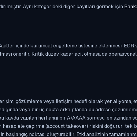
dırılmıştır. Aynı kategorideki diğer kayıtları görmek için
Banka
. Saatler içinde kurumsal engelleme listesine eklenmesi, EDR
ası önerilir. Kritik düzey kadar acil olmasa da operasyonel ön
erişim, çözümleme veya iletişim hedefi olarak yer alıyorsa, 
kladığında veya bir uç nokta arka planda bu adrese çözümleme t
 bu kayda yapılan herhangi bir A/AAAA sorgusu, en azından so
n hesap ele geçirme (account takeover) riskini doğurur; tek b
çin başlangıç noktası oluşturabilir. Etki analizinin tamamlan