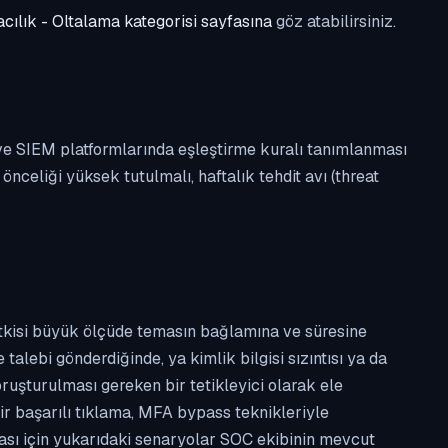
cılık - Oltalama kategorisi sayfasına
göz atabilirsiniz.
 ve SIEM platformlarında eşleştirme kuralı tanımlanması
celiği yüksek tutulmalı, haftalık tehdit avı (threat
etkisi büyük ölçüde temasın bağlamına ve süresine
alebi gönderdiğinde, ya kimlik bilgisi sızıntısı ya da
ruşturulması gereken bir tetikleyici olarak ele
ir başarılı tıklama, MFA bypass teknikleriyle
ması için yukarıdaki senaryolar SOC ekibinin mevcut