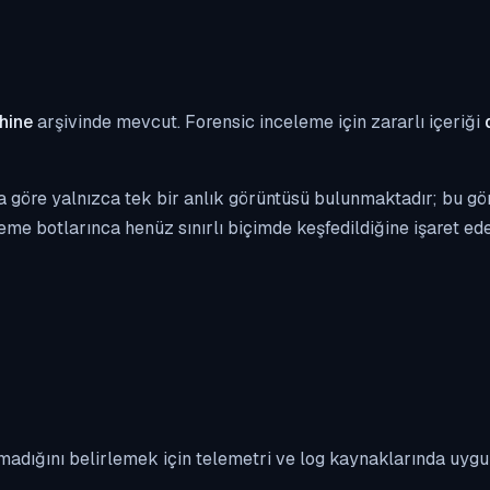
hine
arşivinde mevcut. Forensic inceleme için zararlı içeriği
 göre yalnızca tek bir anlık görüntüsü bulunmaktadır; bu gör
eme botlarınca henüz sınırlı biçimde keşfedildiğine işaret edeb
madığını belirlemek için telemetri ve log kaynaklarında uyg