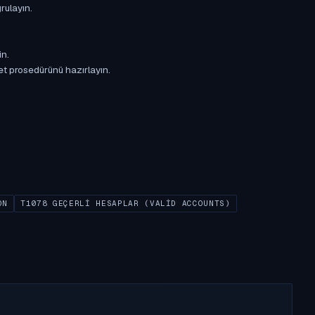
rulayın.
in.
et prosedürünü hazırlayın.
ON
T1078 GEÇERLI HESAPLAR (VALID ACCOUNTS)