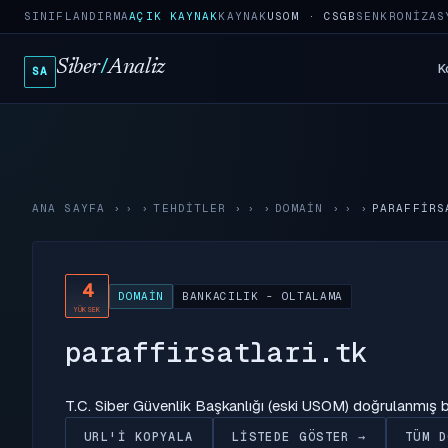
SINIFLANDIRMA
AÇIK KAYNAK
KAYNAK
USOM · CSGB
SENKRONIZAS
Siber
/
Analiz
K
SA
ANA SAYFA
›
TEHDITLER
›
DOMAIN
›
PARAFFIRS
4
DOMAIN
BANKACILIK - OLTALAMA
YÜKSEK
paraffirsatlari.tk
T.C. Siber Güvenlik Başkanlığı (eski USOM) doğrulanmış
URL'I KOPYALA
LISTEDE GÖSTER →
TÜM D