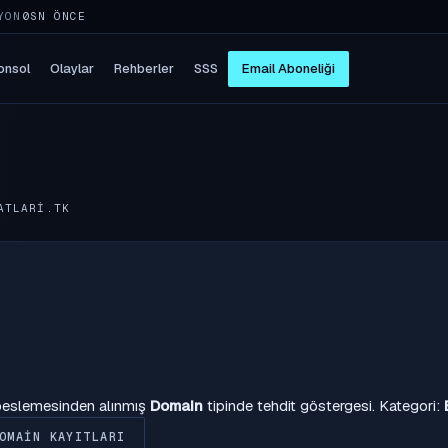
YON
5SN ÖNCE
onsol
Olaylar
Rehberler
SSS
Email Aboneliği
ATLARI.TK
 beslemesinden alınmış
Domain
tipinde tehdit göstergesi. Kategori:
OMAIN KAYITLARI