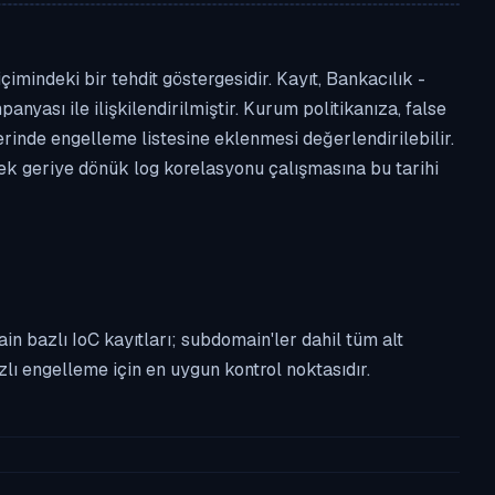
imindeki bir tehdit göstergesidir. Kayıt, Bankacılık -
anyası ile ilişkilendirilmiştir. Kurum politikanıza, false
nde engelleme listesine eklenmesi değerlendirilebilir.
rek geriye dönük log korelasyonu çalışmasına bu tarihi
n bazlı IoC kayıtları; subdomain'ler dahil tüm alt
ı engelleme için en uygun kontrol noktasıdır.