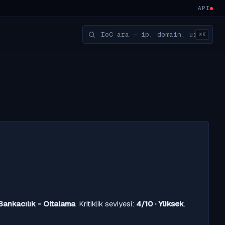
API
⌘K
Bankacılık - Oltalama
. Kritiklik seviyesi:
4/10 · Yüksek
.