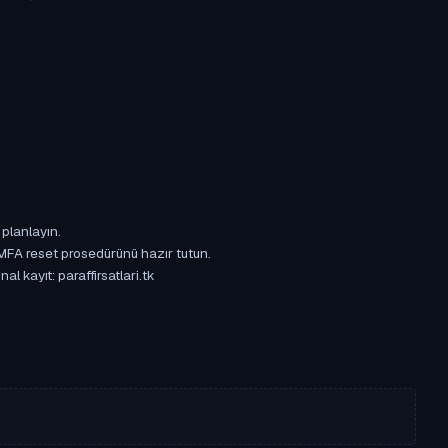
 planlayın.
 MFA reset prosedürünü hazır tutun.
l kayıt: paraffirsatlari.tk