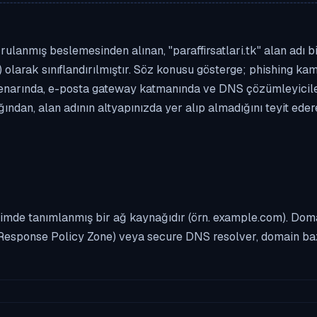
ulanmış beslemesinden alınan, "paraffirsatlari.tk" alan adı biç
 olarak sınıflandırılmıştır. Söz konusu gösterge; phishing kamp
enarında, e-posta gateway katmanında ve DNS çözümleyicileri
ndan, alan adının altyapınızda yer alıp almadığını teyit ede
imde tanımlanmış bir ağ kaynağıdır (örn. example.com). Domai
Response Policy Zone) veya secure DNS resolver, domain bazl