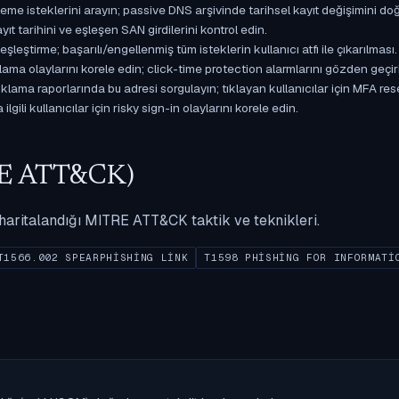
isteklerini arayın; passive DNS arşivinde tarihsel kayıt değişimini doğ
yıt tarihini ve eşleşen SAN girdilerini kontrol edin.
ştirme; başarılı/engellenmiş tüm isteklerin kullanıcı atfı ile çıkarılması.
ama olaylarını korele edin; click-time protection alarmlarını gözden geçir
ama raporlarında bu adresi sorgulayın; tıklayan kullanıcılar için MFA res
gili kullanıcılar için risky sign-in olaylarını korele edin.
ITRE ATT&CK)
ak haritalandığı MITRE ATT&CK taktik ve teknikleri.
T1566.002 SPEARPHISHING LINK
T1598 PHISHING FOR INFORMATI