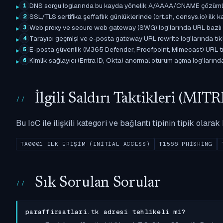
DNS sorgu loglarında bu kayda yönelik A/AAAA/CNAME çözümleme 
1
SSL/TLS sertifika şeffaflık günlüklerinde (crt.sh, censys.io) ilk ka
2
Web proxy ve secure web gateway (SWG) log'larında URL bazlı eşle
3
Tarayıcı geçmişi ve e-posta gateway URL rewrite log'larında tıkl
4
E-posta güvenlik (M365 Defender, Proofpoint, Mimecast) URL tıkl
5
Kimlik sağlayıcı (Entra ID, Okta) anormal oturum açma log'larında il
6
İlgili Saldırı Taktikleri (M
Bu IoC ile ilişkili kategori ve bağlantı tipinin tipik olar
TA0001 İLK ERIŞIM (INITIAL ACCESS)
T1566 PHISHING
Sık Sorulan Sorular
paraffirsatlari.tk adresi tehlikeli mi?